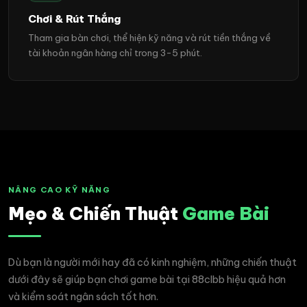
Chơi & Rút Thắng
Tham gia bàn chơi, thể hiện kỹ năng và rút tiền thắng về
tài khoản ngân hàng chỉ trong 3-5 phút.
NÂNG CAO KỸ NĂNG
Mẹo & Chiến Thuật
Game Bài
Dù bạn là người mới hay đã có kinh nghiệm, những chiến thuật
dưới đây sẽ giúp bạn chơi game bài tại 88clbb hiệu quả hơn
và kiểm soát ngân sách tốt hơn.