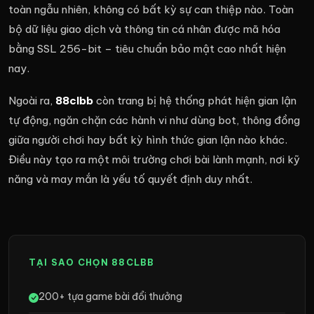
toàn ngẫu nhiên, không có bất kỳ sự can thiệp nào. Toàn
bộ dữ liệu giao dịch và thông tin cá nhân được mã hóa
bằng SSL 256-bit – tiêu chuẩn bảo mật cao nhất hiện
nay.
Ngoài ra,
88clbb
còn trang bị hệ thống phát hiện gian lận
tự động, ngăn chặn các hành vi như dùng bot, thông đồng
giữa người chơi hay bất kỳ hình thức gian lận nào khác.
Điều này tạo ra một môi trường chơi bài lành mạnh, nơi kỹ
năng và may mắn là yếu tố quyết định duy nhất.
TẠI SAO CHỌN 88CLBB
200+ tựa game bài đổi thưởng