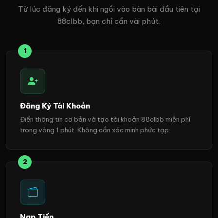
Từ lúc đăng ký đến khi ngồi vào bàn bài đầu tiên tại
88clbb, bạn chỉ cần vài phút.
1
Đăng Ký Tài Khoản
Điền thông tin cơ bản và tạo tài khoản 88clbb miễn phí
trong vòng 1 phút. Không cần xác minh phức tạp.
2
Nạp Tiền