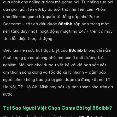
qua dành cho những ai đam mê game bài. Từ những tựa bài
dân gian gắn liền với ký ức tuổi thơ như Tiến Lên, Phỏm
cho đến các game bài quốc tế đẳng cấp như Poker,
Baccarat – tất cả đều được
88clbb
tập hợp trong một
nền tảng duy nhất, hoạt động mượt mà 24/7 trên cả máy
tính lẫn điện thoại di động.
Điều làm nên sức hút đặc biệt của
88clbb
không chỉ nằm
ở số lượng game phong phú, mà còn ở chất lượng trải
nghiệm. Mỗi bàn chơi được thiết kế với đồ họa sắc nét,
âm thanh sống động và tốc độ xử lý nhanh – đảm bảo
người chơi không bao giờ bị gián đoạn dù đang kết nối từ
Hà Nội, TP. Hồ Chí Minh hay bất kỳ tỉnh thành nào trên cả
nước.
Tại Sao Người Việt Chọn Game Bài tại 88clbb?