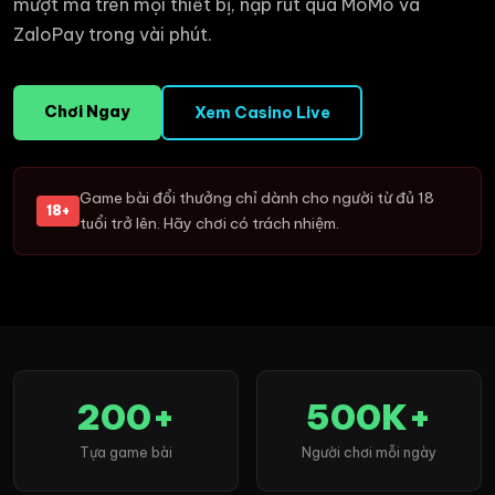
mượt mà trên mọi thiết bị, nạp rút qua MoMo và
ZaloPay trong vài phút.
Chơi Ngay
Xem Casino Live
Game bài đổi thưởng chỉ dành cho người từ đủ 18
18+
tuổi trở lên. Hãy chơi có trách nhiệm.
200+
500K+
Tựa game bài
Người chơi mỗi ngày