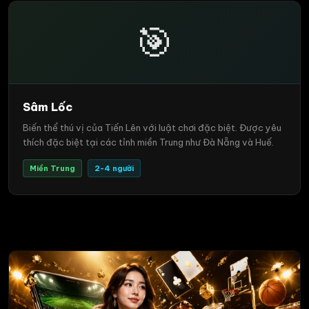
🎯
Sâm Lốc
Biến thể thú vị của Tiến Lên với luật chơi đặc biệt. Được yêu
thích đặc biệt tại các tỉnh miền Trung như Đà Nẵng và Huế.
Miền Trung
2-4 người