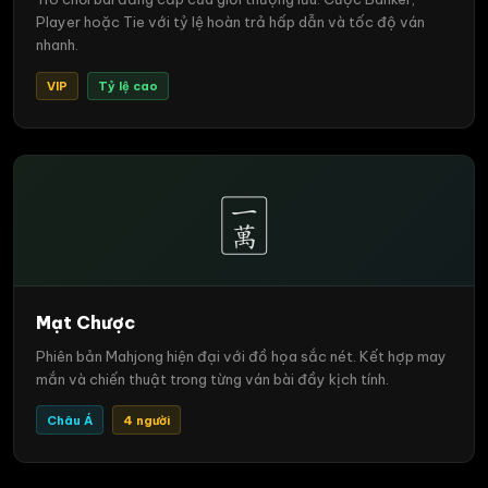
Player hoặc Tie với tỷ lệ hoàn trả hấp dẫn và tốc độ ván
nhanh.
VIP
Tỷ lệ cao
🀇
Mạt Chược
Phiên bản Mahjong hiện đại với đồ họa sắc nét. Kết hợp may
mắn và chiến thuật trong từng ván bài đầy kịch tính.
Châu Á
4 người