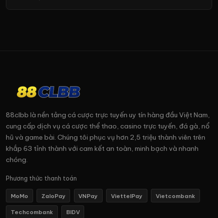
88clbb là nền tảng cá cược trực tuyến uy tín hàng đầu Việt Nam,
cung cấp dịch vụ cá cược thể thao, casino trực tuyến, đá gà, nổ
hũ và game bài. Chúng tôi phục vụ hơn 2,5 triệu thành viên trên
khắp 63 tỉnh thành với cam kết an toàn, minh bạch và nhanh
chóng.
Phương thức thanh toán
MoMo
ZaloPay
VNPay
ViettelPay
Vietcombank
Techcombank
BIDV