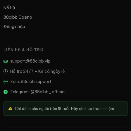
Nổ Hũ
88clbb Casino
Đăng nhập
LIÊN HỆ & HỖ TRỢ
support@88clbb.vip
Hỗ trợ 24/7 – Kể cả ngày lễ
Zalo: 88clbb.support
Telegram: @88clbb_official
Chỉ dành cho người trên 18 tuổi. Hãy chơi có trách nhiệm.