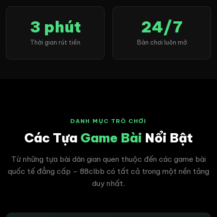
3 phút
24/7
Thời gian rút tiền
Bàn chơi luôn mở
DANH MỤC TRÒ CHƠI
Các Tựa
Game Bài
Nổi Bật
Từ những tựa bài dân gian quen thuộc đến các game bài
quốc tế đẳng cấp – 88clbb có tất cả trong một nền tảng
duy nhất.